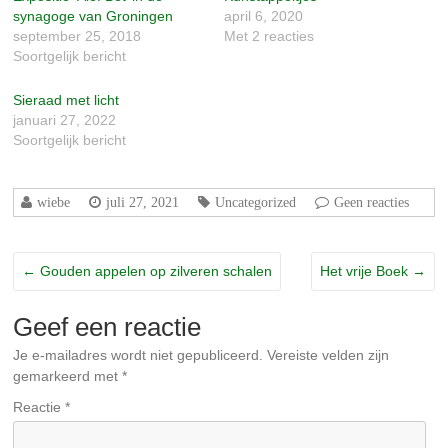
geopend)
geopend)
synagoge van Groningen
april 6, 2020
september 25, 2018
Met 2 reacties
Soortgelijk bericht
Sieraad met licht
januari 27, 2022
Soortgelijk bericht
wiebe
juli 27, 2021
Uncategorized
Geen reacties
←
Gouden appelen op zilveren schalen
Het vrije Boek
→
Geef een reactie
Je e-mailadres wordt niet gepubliceerd.
Vereiste velden zijn
gemarkeerd met
*
Reactie
*