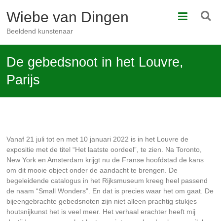
Ga
Wiebe van Dingen
naar
de
Beeldend kunstenaar
inhoud
De gebedsnoot in het Louvre,
Parijs
Vanaf 21 juli tot en met 10 januari 2022 is in het Louvre de
expositie met de titel “Het laatste oordeel”, te zien. Na Toronto,
New York en Amsterdam krijgt nu de Franse hoofdstad de kans
om dit mooie object onder de aandacht te brengen. De
begeleidende catalogus in het Rijksmuseum kreeg heel passend
de naam “Small Wonders”. En dat is precies waar het om gaat. De
bijeengebrachte gebedsnoten zijn niet alleen prachtig stukjes
houtsnijkunst het is veel meer. Het verhaal erachter heeft mij