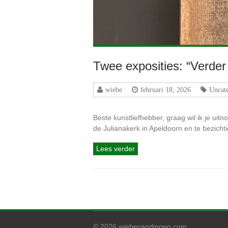
Twee exposities: “Verder
wiebe
februari 18, 2026
Uncat
Beste kunstliefhebber, graag wil ik je uitn
de Julianakerk in Apeldoorn en te bezic
Lees verder
© 2026 wiebevandingen.com