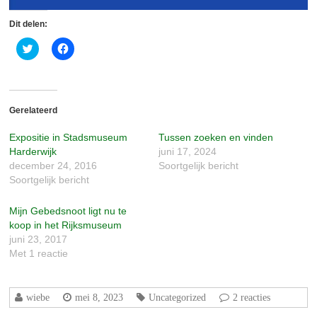
Dit delen:
Klik
Klik
om
om
te
te
delen
delen
met
op
Twitter
Facebook
(Wordt
(Wordt
in
in
Gerelateerd
een
een
nieuw
nieuw
Expositie in Stadsmuseum
Tussen zoeken en vinden
venster
venster
geopend)
geopend)
Harderwijk
juni 17, 2024
december 24, 2016
Soortgelijk bericht
Soortgelijk bericht
Mijn Gebedsnoot ligt nu te
koop in het Rijksmuseum
juni 23, 2017
Met 1 reactie
wiebe
mei 8, 2023
Uncategorized
2 reacties