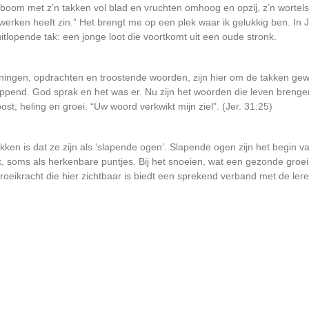
 boom met z’n takken vol blad en vruchten omhoog en opzij, z’n wortel
jn werken heeft zin.” Het brengt me op een plek waar ik gelukkig ben. In 
tlopende tak: een jonge loot die voortkomt uit een oude stronk.
ingen, opdrachten en troostende woorden, zijn hier om de takken gewik
ppend. God sprak en het was er. Nu zijn het woorden die leven brenge
t, heling en groei. “Uw woord verkwikt mijn ziel”. (Jer. 31:25)
ken is dat ze zijn als ‘slapende ogen’. Slapende ogen zijn het begin va
k, soms als herkenbare puntjes. Bij het snoeien, wat een gezonde groe
roeikracht die hier zichtbaar is biedt een sprekend verband met de le