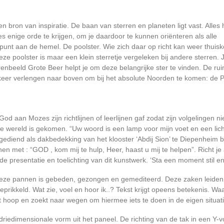
en bron van inspiratie. De baan van sterren en planeten ligt vast. Alles 
es enige orde te krijgen, om je daardoor te kunnen oriënteren als alle
 punt aan de hemel. De poolster. Wie zich daar op richt kan weer thui
e poolster is maar een klein sterretje vergeleken bij andere sterren. 
rrenbeeld Grote Beer helpt je om deze belangrijke ster te vinden. De r
vijf keer verlengen naar boven om bij het absolute Noorden te komen: de P
od aan Mozes zijn richtlijnen of leerlijnen gaf zodat zijn volgelingen 
 de wereld is gekomen. “Uw woord is een lamp voor mijn voet en een li
ediend als dakbedekking van het klooster ‘Abdij Sion’ te Diepenheim bij
 met : “GOD , kom mij te hulp, Heer, haast u mij te helpen”. Richt je 
 presentatie en toelichting van dit kunstwerk. ‘Sta een moment stil en l
eze pannen is gebeden, gezongen en gemediteerd. Deze zaken leiden t
 geprikkeld. Wat zie, voel en hoor ik..? Tekst krijgt opeens betekenis. W
 hoop en zoekt naar wegen om hiermee iets te doen in de eigen situati
s driedimensionale vorm uit het paneel. De richting van de tak in een Y-