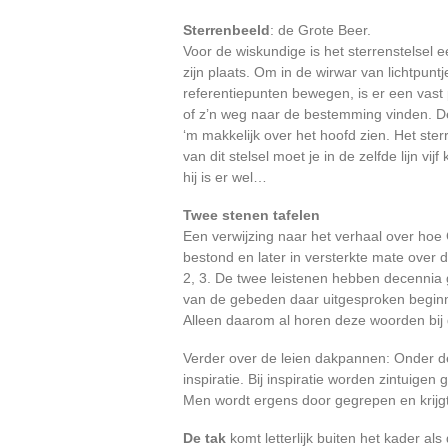
Sterrenbeeld
: de Grote Beer.
Voor de wiskundige is het sterrenstelsel e
zijn plaats. Om in de wirwar van lichtpuntj
referentiepunten bewegen, is er een vast
of z’n weg naar de bestemming vinden. Dez
‘m makkelijk over het hoofd zien. Het ste
van dit stelsel moet je in de zelfde lijn 
hij is er wel…
Twee stenen tafelen
Een verwijzing naar het verhaal over hoe G
bestond en later in versterkte mate over
2, 3. De twee leistenen hebben decennia g
van de gebeden daar uitgesproken beginnen
Alleen daarom al horen deze woorden bij de
Verder over de leien dakpannen: Onder d
inspiratie. Bij inspiratie worden zintuigen
Men wordt ergens door gegrepen en krijgt
De tak
komt letterlijk buiten het kader al