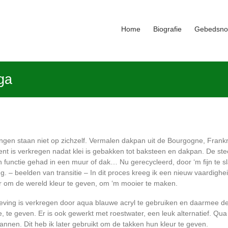
Home
Biografie
Gebedsno
ga
en staan niet op zichzelf. Vermalen dakpan uit de Bourgogne, Frankrij
ent is verkregen nadat klei is gebakken tot baksteen en dakpan. De st
functie gehad in een muur of dak… Nu gerecycleerd, door ‘m fijn te s
. – beelden van transitie – In dit proces kreeg ik een nieuw vaardighei
er om de wereld kleur te geven, om ‘m mooier te maken.
ving is verkregen door aqua blauwe acryl te gebruiken en daarmee de
e, te geven. Er is ook gewerkt met roestwater, een leuk alternatief. Qua
kpannen. Dit heb ik later gebruikt om de takken hun kleur te geven.