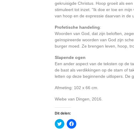
gekruisigde Christus. Hoop groeit als een
stimuleert tot inzet. “Ik doe er toe en mi
van hoop en de expressie daarvan in de ui
Profetische handeling
:
Woorden van God, dat zijn beloften, zegen
geïnspireerde woorden van God zijn sche
burger moed. Ze brengen leven, hoop, troos
Slapende ogen
Een ander aspect van de teksten op de tak
de bast als verdikkingen op de stam of ta
letten op deze beginnende uitlopers. De g
Afmeting: 102 x 66 cm.
Wiebe van Dingen, 2016.
Dit delen:
Klik
Klik
om
om
te
te