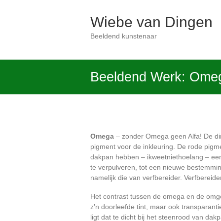
Ga
naar
Wiebe van Dingen
de
inhoud
Beeldend kunstenaar
Beeldend Werk: Ome
Omega
– zonder Omega geen Alfa! De ding
pigment voor de inkleuring. De rode pigm
dakpan hebben – ikweetniethoelang – een 
te verpulveren, tot een nieuwe bestemming
namelijk die van verfbereider. Verfbereid
Het contrast tussen de omega en de omge
z’n doorleefde tint, maar ook transparanti
ligt dat te dicht bij het steenrood van da