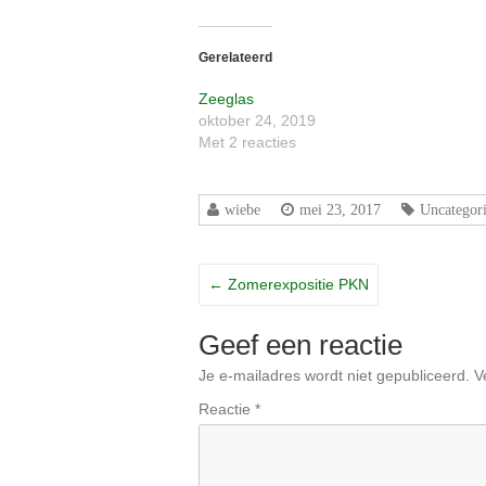
delen
delen
met
op
Twitter
Facebook
(Wordt
(Wordt
in
in
Gerelateerd
een
een
nieuw
nieuw
Zeeglas
venster
venster
geopend)
geopend)
oktober 24, 2019
Met 2 reacties
wiebe
mei 23, 2017
Uncategor
←
Zomerexpositie PKN
Geef een reactie
Je e-mailadres wordt niet gepubliceerd.
V
Reactie
*