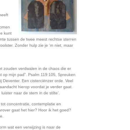
heeft
skomen
Je kunt
uimte tussen de twee meest rechtse sterren
oolster. Zonder hulp zie je ‘m niet, maar
niet zouden verdwalen in de chaos die er
cht op mijn pad”. Psalm 119:105, Spreuken
 Deventer. Een cisterciënzer orde. Veel
aandacht hierop voordat je verder gaat.
uister naar de stem in de stilte’.
ot concentratie, contemplatie en
aarover gaat het hier? Hoor ik het goed?
e.
vorm wat een verwijzing is naar de