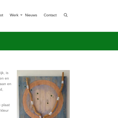
ot
Werk
Nieuws
Contact
k, is
een en
laan en
d,
 plaat
 kleur