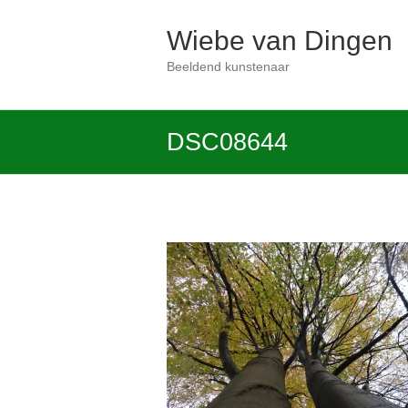
Ga
naar
Wiebe van Dingen
de
inhoud
Beeldend kunstenaar
DSC08644