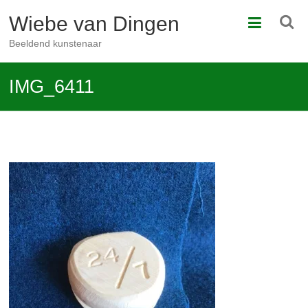
Ga
Wiebe van Dingen
naar
de
Beeldend kunstenaar
inhoud
IMG_6411