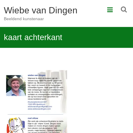
Ga
Wiebe van Dingen
naar
de
Beeldend kunstenaar
inhoud
kaart achterkant