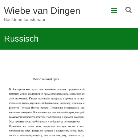
Ga
Wiebe van Dingen
naar
de
Beeldend kunstenaar
inhoud
Russisch