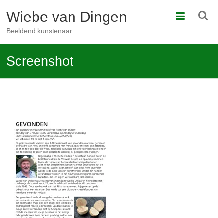
Ga
Wiebe van Dingen
naar
de
Beeldend kunstenaar
inhoud
Screenshot