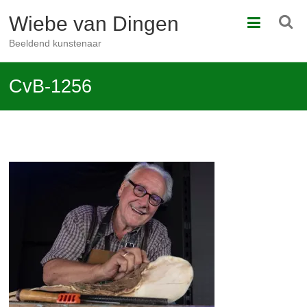
Ga
Wiebe van Dingen
naar
de
Beeldend kunstenaar
inhoud
CvB-1256