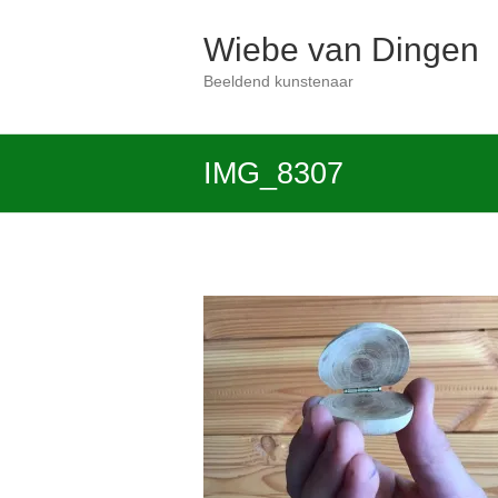
Ga
naar
Wiebe van Dingen
de
inhoud
Beeldend kunstenaar
IMG_8307