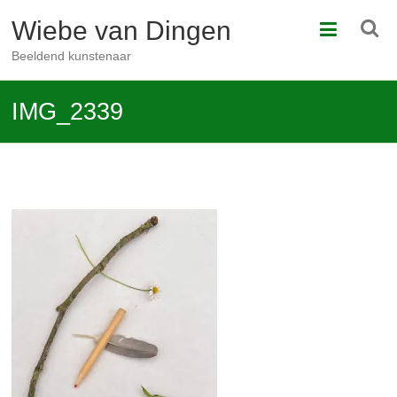
Ga
Wiebe van Dingen
naar
de
Beeldend kunstenaar
inhoud
IMG_2339