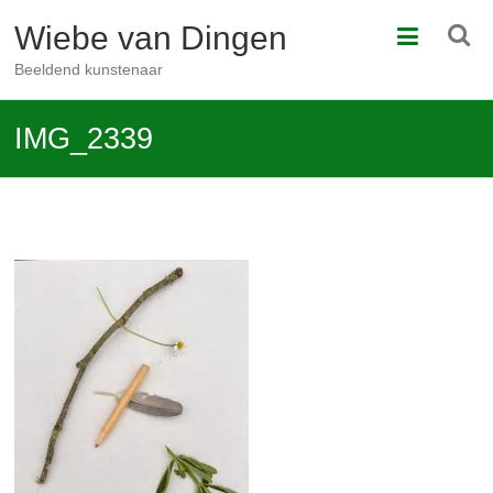
Ga
Wiebe van Dingen
naar
de
Beeldend kunstenaar
inhoud
IMG_2339